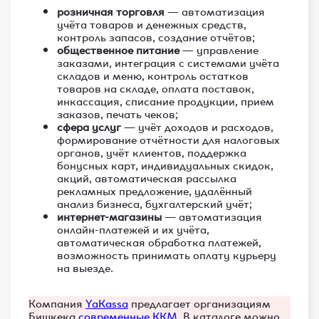
розничная торговля
— автоматизация
учёта товаров и денежных средств,
контроль запасов, создание отчётов;
общественное питание
— управление
заказами, интеграция с системами учёта
складов и меню, контроль остатков
товаров на складе, оплата поставок,
инкассация, списание продукции, прием
заказов, печать чеков;
сфера услуг
— учёт доходов и расходов,
формирование отчётности для налоговых
органов, учёт клиентов, поддержка
бонусных карт, индивидуальных скидок,
акций, автоматическая рассылка
рекламных предложение, удалённый
анализ бизнеса, бухгалтерский учёт;
интернет-магазины
— автоматизация
онлайн-платежей и их учёта,
автоматическая обработка платежей,
возможность принимать оплату курьеру
на выезде.
Компания
YaKassa
предлагает организациям
Бишкека
современные ККМ
. В каталоге можно