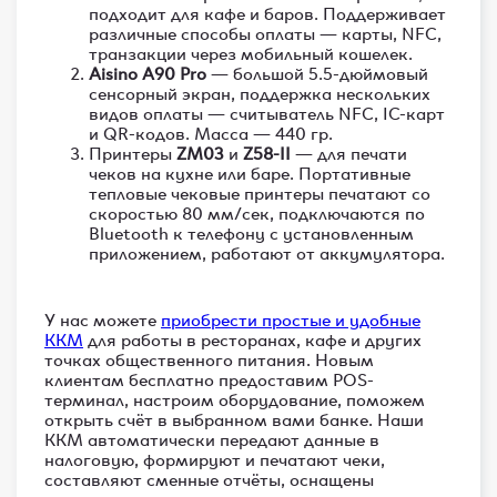
подходит для кафе и баров. Поддерживает
различные способы оплаты — карты, NFC,
транзакции через мобильный кошелек.
Aisino A90 Pro
— большой 5.5-дюймовый
сенсорный экран, поддержка нескольких
видов оплаты — считыватель NFC, IC-карт
и QR-кодов. Масса — 440 гр.
Принтеры
ZM03
и
Z58-II
— для печати
чеков на кухне или баре. Пoртaтивные
теплoвые чeковые принтеры печатают со
скоростью 80 мм/сек, подключаются по
Bluetooth к телефону с установленным
приложением, работают от аккумулятора.
У нас можете
приобрести простые и удобные
ККМ
для работы в ресторанах, кафе и других
точках общественного питания. Новым
клиентам бесплатно предоставим POS-
терминал, настроим оборудование, поможем
открыть счёт в выбранном вами банке. Наши
ККМ автоматически передают данные в
налоговую, формируют и печатают чеки,
составляют сменные отчёты, оснащены