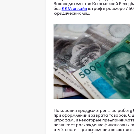
Законодательство Кыргызской Республ
без
ККМ онлайн
штраф в размере 7.500
юридических лиц.
Наказания предусмотрены за работу б
при оформлении возврата товаров. Оши
штрафам, и некоторые предпринимател
возникает расхождение финансовых по
отчётности. При выявлении несоответс
допустившим ошибки, проверяет расчё