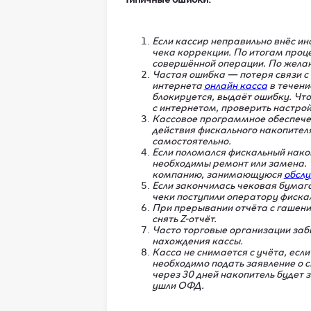
Если кассир неправильно внёс 
чека коррекции. По итогам проц
совершённой операции. По желан
Частая ошибка — потеря связи с
интернета
онлайн касса
в течени
блокируется, выдаёт ошибку. Чт
с интернетом, проверить настро
Кассовое программное обеспече
действия фискального накопителя
самостоятельно.
Если поломался фискальный нако
необходимы ремонт или замена. 
компанию, занимающуюся
обсл
Если закончилась чековая бумага
чеки поступили оператору фиска
При прерывании отчёта с гашени
снять Z-отчёт.
Часто торговые организации за
нахождения кассы.
Касса не снимается с учёта, если
необходимо подать заявление о с
через 30 дней накопитель будет 
ушли ОФД.