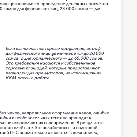
ики установило за проведение денежных расчётов
 сомов для физических лиц, 23.000 сомов — для
Если выявлены повторные нарушения, штраф
для физического лица увеличивается до 20.000
сомов, а для юридического — до 65.000 сомов.
Это требования касаются и собственников
торговых площадей, которые предоставляют
площадки для арендаторов, не использующих
ККМ-кассы в работе.
ез чеков, неправильное оформление чеков, ошибки
бки в необязательных тегах не приводят к
и не исправляют их своевременно. В результате
казателей в отчёте онлайн-кассы и налоговой
твий ГНС внимательно относится к компаниям,
тные счета, проводит контрольные мероприятия,