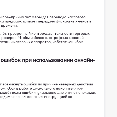
и предпринимает меры для перевода кассового
ема предусматривает передачу фискальных чеков в
 времени.
чёт, прозрачный контроль деятельности торговых
 проверок. Чтобы избежать штрафных санкций,
атации кассовых аппаратов, избегать ошибок.
ошибок при использовании онлайн-
т возникнуть ошибки по причине неверных действий
ом, сбоя в работе фискального накопителя или
ыдаёт коды ошибки, указывающие о типе неполадки.
одимо воспользоваться инструкцией по