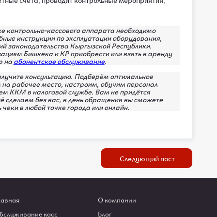
ке контрольно-кассового аппарата необходимо
бные инструкции по эксплуатации оборудования,
ий законодательства Кыргызской Республики.
ациям Бишкека и КР приобрести или взять в аренду
р на
абонентское обслуживание
.
олучите консультацию. Подберём оптимальное
 на рабочее место, настроим, обучим персонал
ем ККМ в налоговой службе. Вам не придётся
ё сделаем без вас, в день обращения вы сможете
 чеки в любой точке города или онлайн.
Следующий пост
лавная
О компании
бслуживание касс
Блог