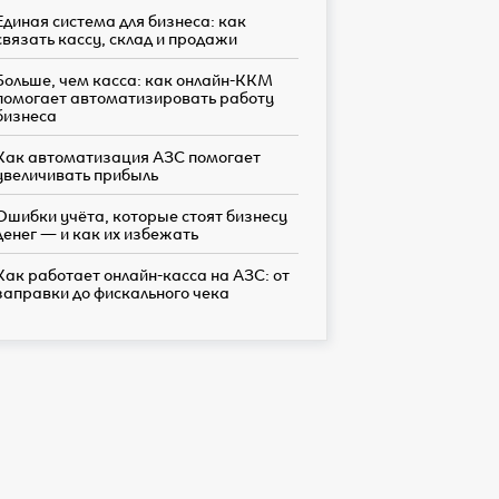
Единая система для бизнеса: как
связать кассу, склад и продажи
Больше, чем касса: как онлайн-ККМ
помогает автоматизировать работу
бизнеса
Как автоматизация АЗС помогает
увеличивать прибыль
Ошибки учёта, которые стоят бизнесу
денег — и как их избежать
Как работает онлайн-касса на АЗС: от
заправки до фискального чека